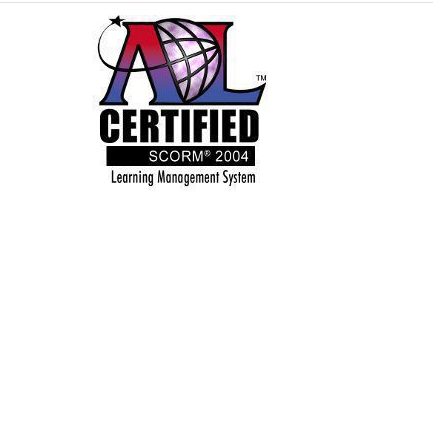
enere - Principi base (EL1166.02)
ion protection (EL0639.04)
mini informatici (ELFN01.06)
tema aziendale (ELFN02.04)
delle informazioni aziendali (EL0542.05)
rmazioni aziendali (SA045.03)