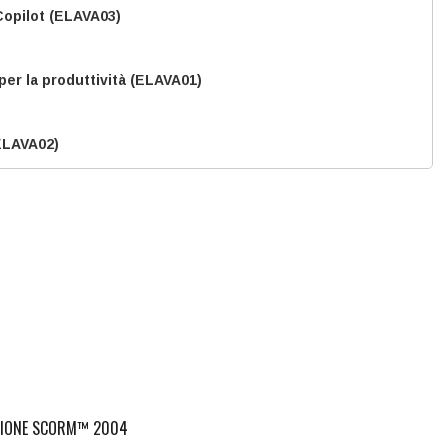
 Copilot (ELAVA03)
 per la produttività (ELAVA01)
(ELAVA02)
ciale - Basi, applicazioni e normativa (ELSTR01)
elligenza Artificiale generativa (ELAVA05)
nere - Dai principi base alla pratica (EL1167)
ZIONE SCORM™ 2004