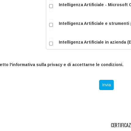
Intelligenza Artificiale - Microsoft
Intelligenza Artificiale e strumenti
Intelligenza Artificiale in azienda 
Introduzione all'Intelligenza Artifi
letto l'informativa sulla privacy e di accettarne le condizioni.
Principi base e primi passi nell'Int
Invia
Competenze personali
Diversità, inclusione e parità di ge
CERTIFICA