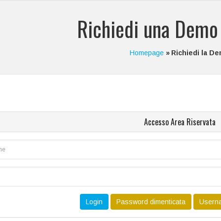
Richiedi una Demo 
Homepage
Richiedi la D
Accesso Area Riservata
Username:
Password
Login
Password dimenticata
Userna